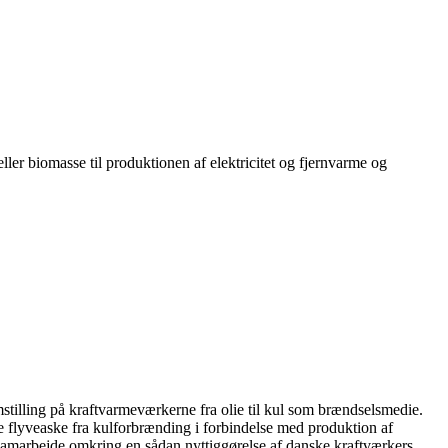
er biomasse til produktionen af elektricitet og fjernvarme og
illing på kraftvarmeværkerne fra olie til kul som brændselsmedie.
 flyveaske fra kulforbrænding i forbindelse med produktion af
marbejde omkring en sådan nyttiggørelse af danske kraftværkers