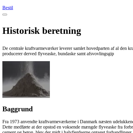
Bestil
Historisk beretning
De centrale kraftvarmeværker leverer samlet hovedparten af al den kra
producerer derved flyveaske, bundaske samt afsvovlingsgip
Baggrund
Fra 1973 anvendte kraftvarmeværkerne i Danmark næsten udelukkende 
Dette medførte at der opstod en voksende mængde flyveaske fra forbræ
cement og beton, blev der midt i halvfjerdserne optaget forhandli