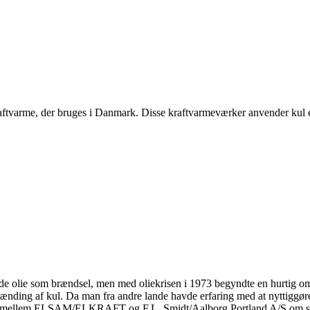
ftvarme, der bruges i Danmark. Disse kraftvarmeværker anvender kul ell
olie som brændsel, men med oliekrisen i 1973 begyndte en hurtig omst
nding af kul. Da man fra andre lande havde erfaring med at nyttiggøre
nger mellem ELSAM/ELKRAFT og F.L. Smidt/Aalborg Portland A/S om sa