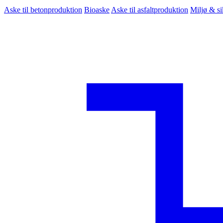
Aske til betonproduktion
Bioaske
Aske til asfaltproduktion
Miljø & s