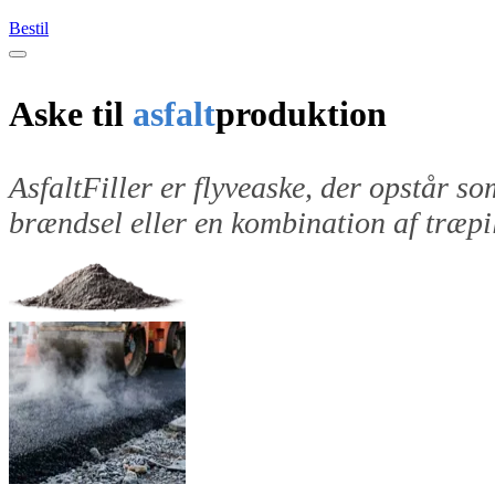
Bestil
Aske til
asfalt
produktion
AsfaltFiller er flyveaske, der opstår s
brændsel eller en kombination af træpil