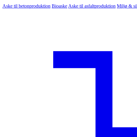
Aske til betonproduktion
Bioaske
Aske til asfaltproduktion
Miljø & s