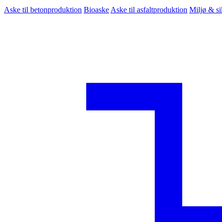
Aske til betonproduktion
Bioaske
Aske til asfaltproduktion
Miljø & s